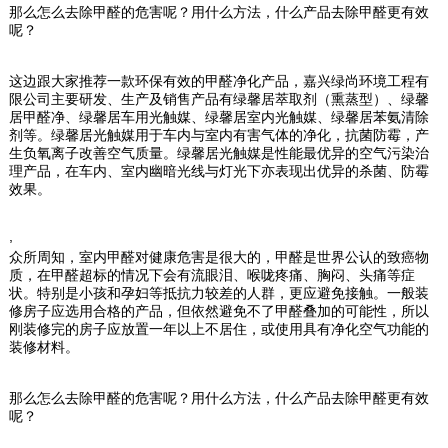
那么怎么去除甲醛的危害呢？用什么方法，什么产品去除甲醛更有效
呢？
这边跟大家推荐一款环保有效的甲醛净化产品，嘉兴绿尚环境工程有
限公司主要研发、生产及销售产品有绿馨居萃取剂（熏蒸型）、绿馨
居甲醛净、绿馨居车用光触媒、绿馨居室内光触媒、绿馨居苯氨清除
剂等。绿馨居光触媒用于车内与室内有害气体的净化，抗菌防霉，产
生负氧离子改善空气质量。绿馨居光触媒是性能最优异的空气污染治
理产品，在车内、室内幽暗光线与灯光下亦表现出优异的杀菌、防霉
效果。
,
众所周知，室内甲醛对健康危害是很大的，甲醛是世界公认的致癌物
质，在甲醛超标的情况下会有流眼泪、喉咙疼痛、胸闷、头痛等症
状。特别是小孩和孕妇等抵抗力较差的人群，更应避免接触。一般装
修房子应选用合格的产品，但依然避免不了甲醛叠加的可能性，所以
刚装修完的房子应放置一年以上不居住，或使用具有净化空气功能的
装修材料。
那么怎么去除甲醛的危害呢？用什么方法，什么产品去除甲醛更有效
呢？