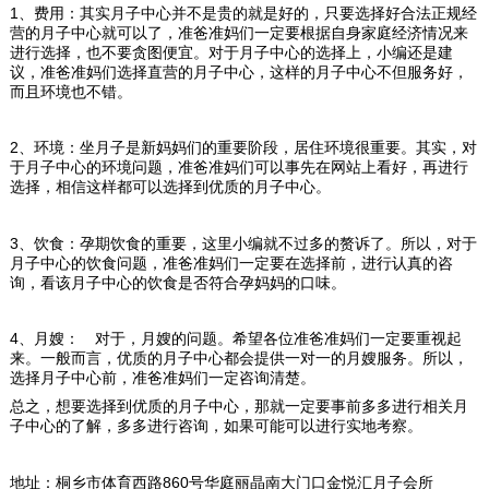
1、
费用：其实月子中心并不是贵的就是好的，只要选择好合法正规经
营的月子中心就可以了，准爸准妈们一定要根据自身家庭经济情况来
进行选择，也不要贪图便宜。对于月子中心的选择上，小编还是建
议，准爸准妈们选择直营的月子中心，这样的月子中心不但服务好，
而且环境也不错。
2、
环境：坐月子是新妈妈们的重要阶段，居住环境很重要。其实，对
于月子中心的环境问题，准爸准妈们可以事先在网站上看好，再进行
选择，相信这样都可以选择到优质的月子中心。
3、
饮食：孕期饮食的重要，这里小编就不过多的赘诉了。所以，对于
月子中心的饮食问题，准爸准妈们一定要在选择前，进行认真的咨
询，看该月子中心的饮食是否符合孕妈妈的口味。
4、
月嫂： 对于，月嫂的问题。希望各位准爸准妈们一定要重视起
来。一般而言，优质的月子中心都会提供一对一的月嫂服务。所以，
选择月子中心前，准爸准妈们一定咨询清楚。
总之，想要选择到优质的月子中心，那就一定要事前多多进行相关月
子中心的了解，多多进行咨询，如果可能可以进行实地考察。
地址：桐乡市体育西路860号华庭丽晶南大门口金悦汇月子会所