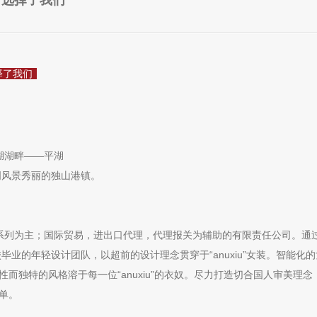
司选择了我们
择了我们
湖湖畔——平湖
风景秀丽的独山港镇。
列为主；国际贸易，进出口代理，代理报关为辅助的有限责任公司。通
业院校毕业的年轻设计团队，以超前的设计理念贯穿于“anuxiu”女装。智能
感性而独特的风格溶于每一位“anuxiu”的衣奴。尽力打造切合国人审美理
简单。