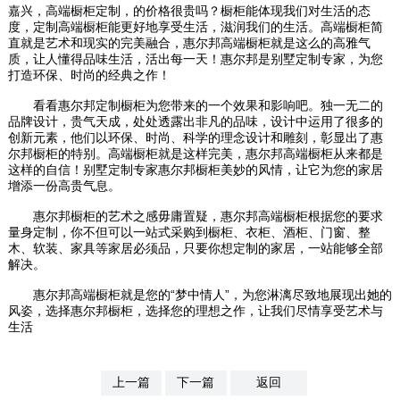
嘉兴，高端橱柜定制，的价格很贵吗？橱柜能体现我们对​‌‌生活的态
度，定制高端橱柜能更好地享受生活，滋润我们的生活。高端橱柜简
直就是艺术和现实的完美融合，惠尔邦高端橱柜就是这么的高雅气
质，让人懂得品味生活，活出每一天！惠尔邦是别墅定制专家，为您
打造环保、时尚的经典之作！
看看惠尔邦定制橱柜为您带来的一个效果和影响吧。独一无二的
品牌设计，贵气天成，处处透露出非凡的品味，设计中运用了很多的
创新元素，他们以环保、时尚、科学的理念设计和雕刻，彰显出了惠
尔邦橱柜的特别。高端橱柜就是这样完美，惠尔邦高端橱柜从来都是
这样的自信！别墅定制专家惠尔邦橱柜美妙的风情，让它为您的家居
增添一份高贵气息。
惠尔邦橱柜的艺术之感毋庸置疑，惠尔邦高端橱柜根据您的要求
量身定制，你不但可以一站式采购到橱柜、衣柜、酒柜、门窗、整
木、软装、家具等家居必须品，只要你想定制的家居，一站能够全部
解决。
惠尔邦高端橱柜就是您的“梦中情人”，为您淋漓尽致地展现出她的
风姿，选择惠尔邦橱柜，选择您的理想之作，让我们尽情享受艺术与
生活
上一篇
下一篇
返回