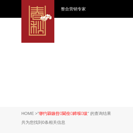
整合营销专家
HOME
>"
缈犳槑鏃呰閫佺鍗堢绂
" 的查询结果
共为您找到0条相关信息