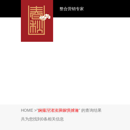
整合营销专家
HOME
>"
娴撮湼渚涘簲鎵惧摢瀹
" 的查询结果
共为您找到0条相关信息