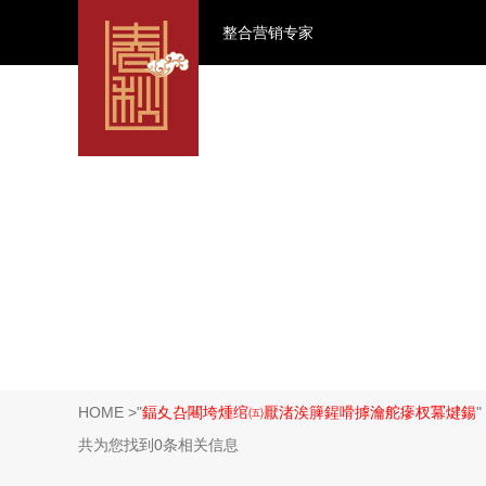
整合营销专家
HOME
>"
鍢夊叴闀垮煄绾㈤厭渚涘簲鍟嗗摢瀹舵瘮杈冪煡鍚
共为您找到0条相关信息