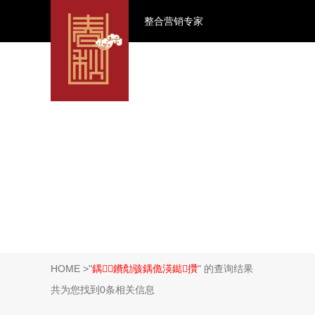
整合营销专家
HOME
>"
鍝鐨勪骇鍝佹渶鐑攢
" 的查询结果
共为您找到0条相关信息