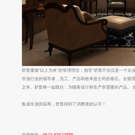
舒普遵循“以人为本”的管理理念；倡导“舒普不仅仅是一个企
吊顶行业的领导者，员工、产品和效率是公司的基石。全面
之本。舒普将一如既往，为顾客设计和生产所需要的产品。 
集成吊顶供应商，舒普得到了消费者的认可！
咨询热线：
0573-83622888