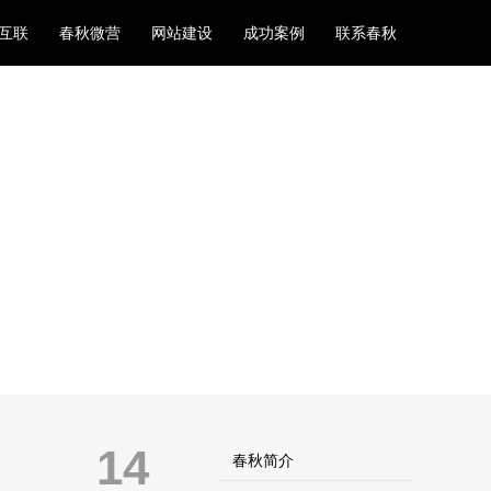
互联
春秋微营
网站建设
成功案例
联系春秋
14
春秋简介