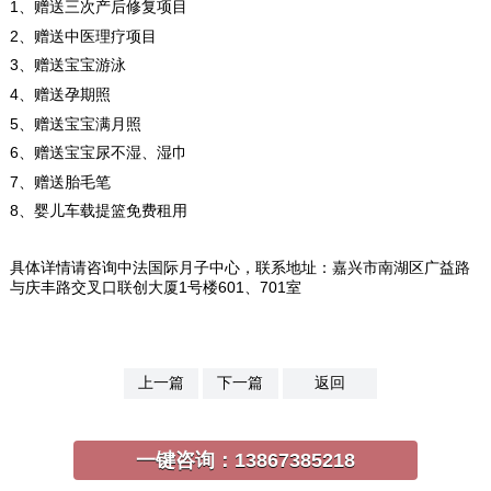
1、赠送三次产后修复项目
2、赠送中医理疗项目
3、赠送宝宝游泳
4、赠送孕期照
5、赠送宝宝满月照
6、赠送宝宝尿不湿、湿巾
7、赠送胎毛笔
8、婴儿车载提篮免费租用
具体详情请咨询中法国际月子中心，联系地址：嘉兴市南湖区广益路
与庆丰路交叉口联创大厦1号楼601、701室
上一篇
下一篇
返回
一键咨询：
13867385218