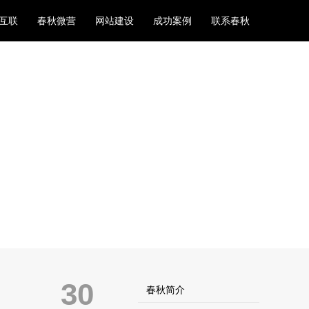
互联
春秋微营
网站建设
成功案例
联系春秋
30
春秋简介