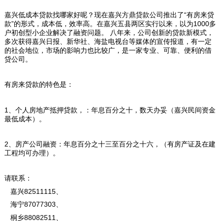
嘉兴低成本贷款找哪家好呢？现在嘉兴方鼎贷款公司推出了“有房来贷
款”的形式，成本低，效率高。在嘉兴五县两区实行以来，以为1000多
户初创型小企业解决了融资问题。 八年来，公司创新的贷款新模式，
多次获得嘉兴日报、新华社、海盐电视台等媒体的宣传报道，有一定
的社会地位，市场的影响力也比较广，是一家专业、可靠、便利的借
贷公司。
有房来贷款的特色是：
1、个人房地产抵押贷款，：年息百分之十，数天办妥（嘉兴民间资金
最低成本）。
2、房产公司融资：年息
百分之十三
至
百分之十六
，（有房产证及在建
工程均可办理）。
请联系：
嘉兴82511115、
海宁87077303、
桐乡88082511、