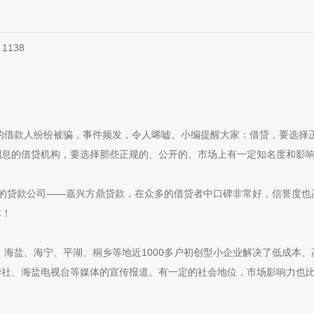
：
1138
的借款人纷纷被骗，事件频发，令人唏嘘。小编提醒大家：借贷，要选择
利息的借贷机构，要选择那些正规的、公开的、市场上有一定知名度和影
规的贷款公司——嘉兴方鼎贷款，在众多的借贷者中口碑非常好，信誉度也
本！
嘉兴、海盐、海宁、平湖、桐乡等地近1000多户初创型小企业解决了低成本
华社、海盐电视台等媒体的宣传报道。有一定的社会地位，市场影响力也