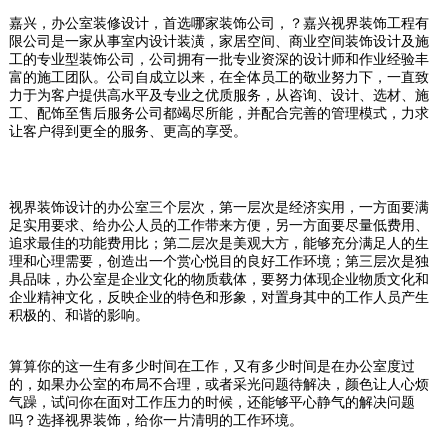
嘉兴，办公室装修设计，首选哪家装饰公司，？嘉兴视界装饰工程有
限公司是一家从事室内设计装潢，家居空间、商业空间装饰设计及施
工的专业型装饰公司，公司拥有一批专业资深的设计师和作业经验丰
富的施工团队。公司自成立以来，在全体员工的敬业努力下，一直致
力于为客户提供高水平及专业之优质服务，从咨询、设计、选材、施
工、配饰至售后服务公司都竭尽所能，并配合完善的管理模式，力求
让客户得到更全的服务、更高的享受。
视界装饰设计的办公室三个层次，第一层次是经济实用，一方面要满
足实用要求、给办公人员的工作带来方便，另一方面要尽量低费用、
追求最佳的功能费用比；第二层次是美观大方，能够充分满足人的生
理和心理需要，创造出一个赏心悦目的良好工作环境；第三层次是独
具品味，办公室是企业文化的物质载体，要努力体现企业物质文化和
企业精神文化，反映企业的特色和形象，对置身其中的工作人员产生
积极的、和谐的影响。
算算你的这一生有多少时间在工作，又有多少时间是在办公室度过
的，如果办公室的布局不合理，或者采光问题待解决，颜色让人心烦
气躁，试问你在面对工作压力的时候，还能够平心静气的解决问题
吗？选择视界装饰，给你一片清明的工作环境。