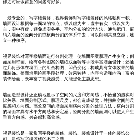
修之时应该留意的问题有好多。
，最专业的，写字楼装修，视界装饰对写字楼装修的风格独树一帜，
墙面设计根据每一面墙的特点，或以虚为主，虚中有实，或以实为
主，实中有虚，避免虚实各半、平均分布的设计方法。通常把门、窗
纳入墙面的竖向分割或横向分割的体系中去，可以削弱其孤立感，建
立一种秩序。
视界装饰对写字楼墙面进行分割处理，使墙面图案肌理产生变化；例
如采用壁画、绘有各种图案的墙纸或面砖等手段丰富墙面设计；还通
过几何形体在墙面上的组合构图、凹凸变化，构成具有立体效果的墙
面装饰。整面墙用绘画手段处理，效果独特，内容合适和内涵丰富的
装饰绘画，既丰富了视觉感受，又能强化主题思想。
墙面造型设计还正确地显示了空间的尺度和方向感，不恰当的虚实对
比关系、墙面分割形式、肌理尺度，都会造成错觉，并扭曲空间的尺
度感和方向感。高耸空间的墙面采用横向分割的处理方法，横向分割
的墙面常具有水平方向感和安定感，竖向分割的墙面则可以使人产生
垂直方向感、兴奋感和高耸感。
视界装饰是一家集写字楼的装修、装饰、装修设计于一体的装饰公
司，是你写字楼装修的不二之选。