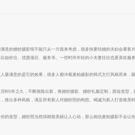
们满意的婚纱摄影馆不能只从一方面来考虑，很多快要结婚的夫妇会看客
。比如价位、优惠项目、服务等。一些时尚年轻的小夫妻往往也更喜欢服
最满意的是它的效果，很多人都冲着麦柏摄影的韩式主打风格而来，眼
时6年之久，不断推陈出新，将婚纱摄影、婚纱礼服定制，跟妆造型，
上，推出多种风格，满足所有新人对婚纱照的构想。竭诚为新人打造唯美
你的造型，婚纱照当然得精致美丽让人心动，那么相信麦柏摄影不会让