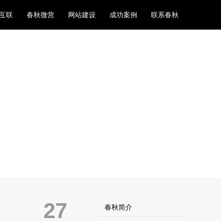
互联
春秋微营
网站建设
成功案例
联系春秋
27
春秋简介