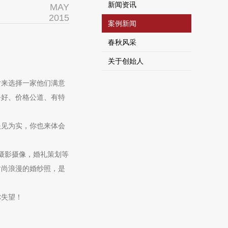
新闻资讯
MAY
2015
案例新闻
春秋风采
关于创始人
片来选择一家他们满意
务好、价格公道、有特
见为实，你也来体会
摄影摄像，婚礼策划等
时尚浪漫的婚纱照，是
你失望！