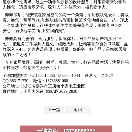
追求和个性需求。这是一项非常新颖的设计服务，对消费者来说非常
人性化，适应市场需求，吸引人们的注意力，极具竞争力。
奔奔吊顶，能安装在家居空间的每一个角落，采用模块化设计，将取
暖、换气、照明等?功能模块组与吊顶扣板艺术化地组合在一起，形成
一个集成化的吊顶，让整体空间美学能够完美呈现，保障客户长久、
安心、愉快地享受“顶上空间的美”。
奔奔具有完善的，售后服务，保障体系，对产品售后严格执行“三
包”，把服务工作做到人性化，细致周到，让顾客百分百的满意度，品
牌深入人心。奔奔家居吊顶，好质量、好服务、好产品，是您家居吊
顶的不二之选！
奔奔家居吊顶，高端、时尚、美观、大方，打造品质生活，满足您的
个性追求，带您奔向美好生活！
全国加盟热线:0573-83313866 13736881088 联系人：余经理
QQ:383171270 微信：13736881088
公司地址：浙江省嘉兴市王店镇小家电工业区
展厅地址：王店国际吊顶城A区2029-2030
上一篇
返回
一键咨询：
13736866751