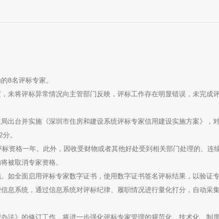
的8名评标专家。
度，未将评标异常情况向主管部门反映，评标工作存在明显错误，未完成
建局出台并实施《深圳市住房和建设系统评标专家信用建设实施方案》，
2分。
评标资格一年。此外，因收受财物或者其他好处受到相关部门处理的、连
的将被取消专家资格。
施。如全面启用评标专家数字证书，使用数字证书签名评标结果，以验证
理信息系统，通过信息系统对评标纪律、履职情况进行量化打分，自动采
理办法》的修订工作，将进一步强化评标专家管理的规范化、技术化、制