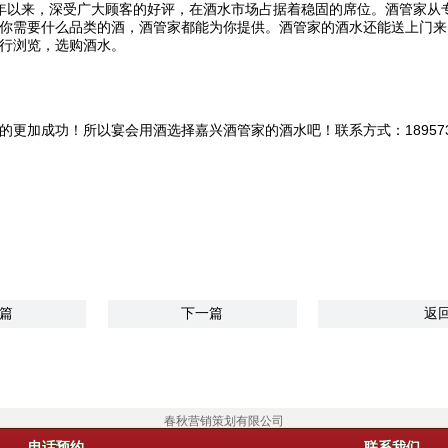
年以来，深受广大顾客的好评，在酒水市场占据着稳固的席位。酒管家从
你需要什么品类的酒，酒管家都能为你提供。酒管家的酒水还能送上门来
行浏览，选购酒水。
功！所以宴会用酒选择嘉兴酒管家的酒水吧！联系方式：18957339993
篇
下一篇
返
春秋营销策划有限公司
电话预约
联系我们