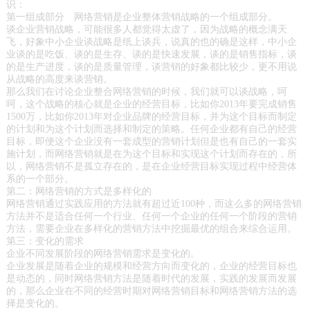
识：
第一组成部分 网络营销是企业整体营销战略的一个组成部分。
谈企业营销战略，可能很多人都觉得太虚了，因为战略的概念满天
飞，好象中小企业谈战略是纸上谈兵，说真的也的确是这样，中小企
业谈的是吃饭、谈的是生存、谈的是快速发展，谈的是销售指标，谈
的是生产进度，谈的是质量管理，谈营销的好象都比较少，更不用说
从战略的高度来谈营销。
那么我们在讨论企业整合网络营销的时候，我们就可以谈战略，呵
呵，这个战略的核心就是企业的经营目标，比如你2013年要完成销售
1500万，比如你2013年对企业品牌的经营目标，并为这个目标而制定
的计划和为这个计划而选择和制定的策略。任何企业都有自己的经营
目标，即便这个企业没有一套成型的营销计划但是也有自己的一套实
施计划，而网络营销就是在为这个目标和实现这个计划而存在的，所
以，网络营销不是孤立存在的，是在企业经营目标实现过程中经营体
系的一个部分。
第二：网络营销的方式是多样化的
网络营销通过实践应用的方法就有超过近100种，而这么多的网络营销
方法并不是适合任何一个行业、任何一个企业的任何一个阶段的营销
方法，需要企业在多样化的营销方法中挖掘最优的组合来综合运用。
第三：变化的需求
企业不同发展阶段的网络营销需求是变化的。
企业发展是随着企业的规模和经营方向而变化的，企业的经营目标也
是动态的，同时网络营销方法是随着时代的发展，实践的发展而发展
的，那么企业在不同的经营时期对网络营销目标和网络营销方法的选
择是变化的。