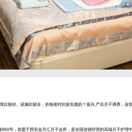
境比较好、设施比较全，价格相对比较实惠的？嘉兴,产后月子调养，金悦
育西路860号，加盟于西安金月汇月子会所，是全国连锁经营的高端月子护