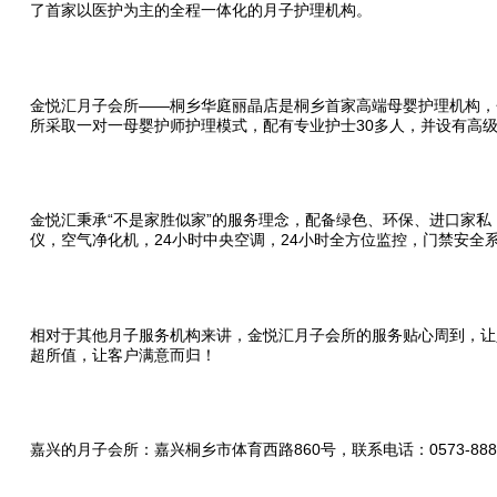
了首家以医护为主的全程一体化的月子护理机构。
金悦汇月子会所——桐乡华庭丽晶店是桐乡首家高端母婴护理机构，
所采取一对一母婴护师护理模式，配有专业护士30多人，并设有高
金悦汇秉承“不是家胜似家”的服务理念，配备绿色、环保、进口家
仪，空气净化机，24小时中央空调，24小时全方位监控，门禁安全
相对于其他月子服务机构来讲，金悦汇月子会所的服务贴心周到，让
超所值，让客户满意而归！
嘉兴的月子会所：嘉兴桐乡市体育西路860号，联系电话：0573-8888999