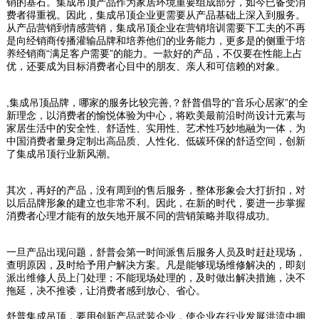
销的基石。集成吊顶产品作为家居环境重要组成部分，如今已备受消
费者得重视。因此，集成吊顶企业更需要从产品基础上深入到服务。
从产品营销到情感营销，集成吊顶企业在营销培训需要下工夫的不再
是向经销商传播灌输品牌和培养他们的业务能力，更多是的侧重于培
养经销商“满足客户需要”的能力。一款好的产品，不仅要在性能上占
优，还要成为目标消费者心目中的朋友、亲人和可信赖的对象。
,集成吊顶品牌，哪家的服务比较完善,？舒普倡导的“音乐心居家”的全
新理念，以消费者的愉悦体验为中心，将欧美最前沿时尚设计元素与
家居生活中的安全性、舒适性、实用性、艺术性巧妙地融为一体，为
中国消费者量身定制出高品质、人性化、低碳环保的舒适空间，创新
了集成吊顶行业新风潮。
其次，再好的产品，没有周到的售后服务，整体形象会大打折扣，对
以后品牌形象的建立也非常不利。因此，在新的时代，要进一步掌握
消费者心理才能有的放矢地开展不同的营销策略并取得成功。
一旦产品出现问题，舒普会第一时间派售后服务人员及时赶赴现场，
查明原因，及时给予用户解决方案。凡是能够现场维修解决的，即刻
派出维修人员上门处理；不能现场处理的，及时做出解决措施，决不
拖延，决不推诿，让消费者感到放心、省心。
舒普集成吊顶，要用创新产品武装企业，使企业在行业发展洪流中拥