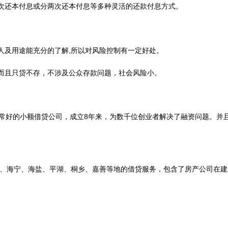
一次还本付息或分两次还本付息等多种灵活的还款付息方式。
。
人及用途能充分的了解,所以对风险控制有一定好处。
，而且只贷不存，不涉及公众存款问题，社会风险小。
常好的小额借贷公司，成立8年来，为数千位创业者解决了融资问题。并且
、海宁、海盐、平湖、桐乡、嘉善等地的借贷服务，包含了房产公司在建