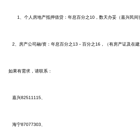
1、个人房地产抵押借贷：年息百分之10，数天办妥（嘉兴民间
2、房产公司融/资：年息
百分之
13－
百分之
16，（有房产证及在
如果有需求，请联系：
嘉兴82511115、
海宁87077303、