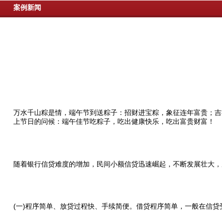
案例新闻
万水千山粽是情，端午节到送粽子：招财进宝粽，象征连年富贵；吉
上节日的问候：端午佳节吃粽子，吃出健康快乐，吃出富贵财富！
随着银行信贷难度的增加，民间小额信贷迅速崛起，不断发展壮大，
(一)程序简单、放贷过程快、手续简便。借贷程序简单，一般在信