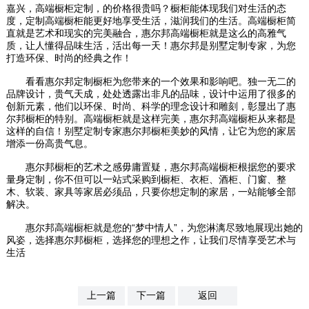
嘉兴，高端橱柜定制，的价格很贵吗？橱柜能体现我们对​‌‌生活的态
度，定制高端橱柜能更好地享受生活，滋润我们的生活。高端橱柜简
直就是艺术和现实的完美融合，惠尔邦高端橱柜就是这么的高雅气
质，让人懂得品味生活，活出每一天！惠尔邦是别墅定制专家，为您
打造环保、时尚的经典之作！
看看惠尔邦定制橱柜为您带来的一个效果和影响吧。独一无二的
品牌设计，贵气天成，处处透露出非凡的品味，设计中运用了很多的
创新元素，他们以环保、时尚、科学的理念设计和雕刻，彰显出了惠
尔邦橱柜的特别。高端橱柜就是这样完美，惠尔邦高端橱柜从来都是
这样的自信！别墅定制专家惠尔邦橱柜美妙的风情，让它为您的家居
增添一份高贵气息。
惠尔邦橱柜的艺术之感毋庸置疑，惠尔邦高端橱柜根据您的要求
量身定制，你不但可以一站式采购到橱柜、衣柜、酒柜、门窗、整
木、软装、家具等家居必须品，只要你想定制的家居，一站能够全部
解决。
惠尔邦高端橱柜就是您的“梦中情人”，为您淋漓尽致地展现出她的
风姿，选择惠尔邦橱柜，选择您的理想之作，让我们尽情享受艺术与
生活
上一篇
下一篇
返回